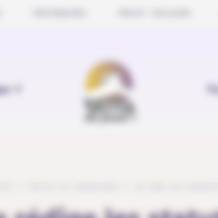
S
PARTENAIRES
PROJET SCOLAIRE
er ?
T
eil
Outils et ressources
Je crée une associa