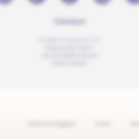
Contact
info@anousdejouer.ch
Avenue du Mail 2
c/o Christelle Perrier
1205 Genève
Mentions légales
Carte
No