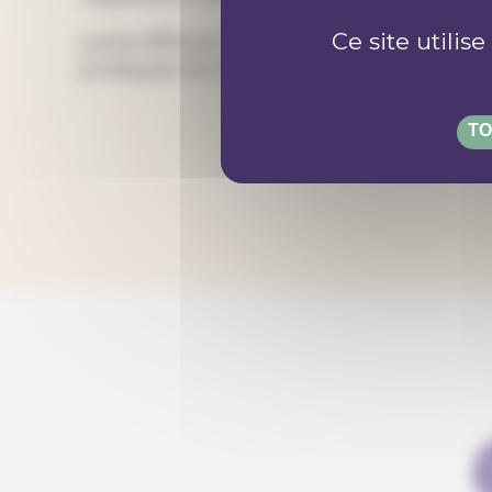
Ce site utilis
Lyoxa offre un
service d’aide à la rédactio
juridiques. En outre, Lyoxa met à disposit
TO