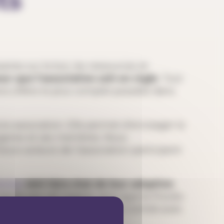
ts
saires sur le but, les ressources et
our que l’association soit en règle
. Tout
ons d’être le plus complet possible dans
e association. Elle permet d’envisager la
organes et ses membres. Nous
urs acteurs de l’association participent
erbal
doit faire état de leur adoption
.
signés par cet organe, ainsi que le Procès-
 et fonctions des membres du Comité avec