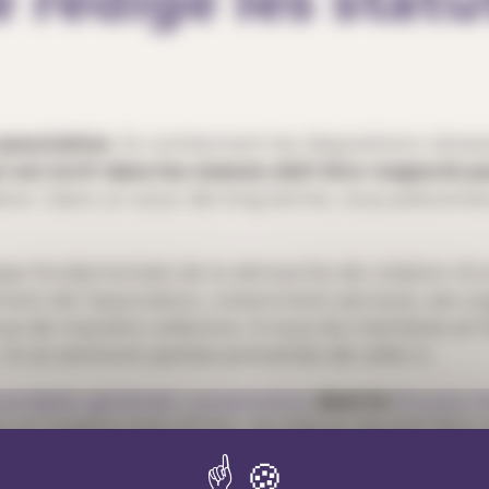
e rédige les statu
association
. Ils contiennent les dispositions néces
 est écrit dans les statuts doit être respecté p
tation. Dans un souci de long terme, nous préconis
tape fondamentale de la démarche de création d’un
nement de l’association, notamment ses buts, ses 
de manière collective. Si tous les membres et fut
 ils se sentiront parties prenantes de celle-ci.
emblée générale constitutive
dont le
Procès-V
et l’organe exécutif élu, les statuts doivent être 
statuts doivent contenir obligatoirement les noms