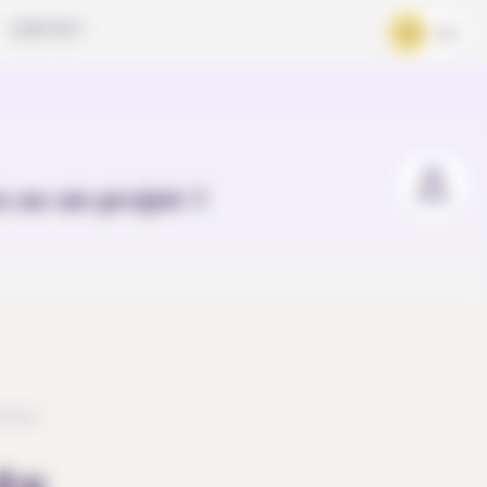
CONTACT
FR
DE
u as un projet ?
tion