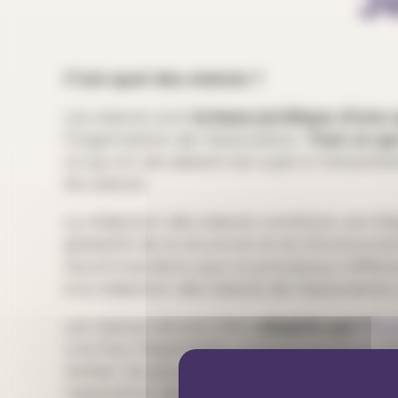
J
C’est quoi des statuts ?
Les statuts sont
la base juridique d’une 
l’organisation de l’association.
Tout ce qui
ce qui en est absent est sujet à interpré
les statuts.
La rédaction des statuts constitue une é
globalité de la structure et du fonction
recommandons que ce processus s’effectue 
à la rédaction des statuts de l’association,
Les statuts doivent être
adoptés par l’
Ass
Une fois l’Assemblée constitutive terminée 
Verbal. De plus, le Procès-Verbal et les 
l’apposition de leur signature individuelle.