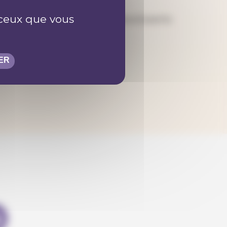
r ceux que vous
, ainsi ils vérifieront les aboutissants
léchargeable sur son site.
ER