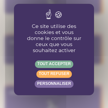
Ce site utilise des
cookies et vous
donne le contrôle sur
Crowdfunding
ceux que vous
souhaitez activer
TOUT ACCEPTER
TOUT REFUSER
PERSONNALISER
Prix Jeunesse Genève