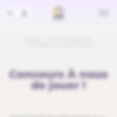
Panneau de gestion des cookies
Accueil
Outils et ressources
Je cherche un soutien financier
Concours À nous
de jouer !