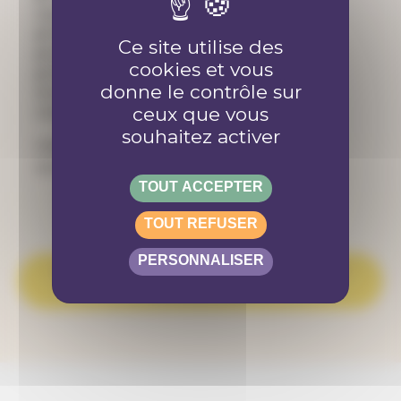
personnes
✔️ éthique et à but non lucratif
Ce site utilise des
✔️ porté par un ou des jeunes
cookies et vous
✔️ de Suisse romande
donne le contrôle sur
➕ la priorité est donnée aux jeunes qui
ceux que vous
s’engagent dans un premier projet
souhaitez activer
Hésite pas à nous contacter si tu as une
question : info@anousdejouer.ch
TOUT ACCEPTER
TOUT REFUSER
PERSONNALISER
INFORMATIONS SUPPLÉMENTAIRES ET
INSCRIPTION