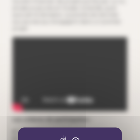
Soutien financier de projets portés par un ou
plusieurs jeunes en Suisse romande, quel
que soit le domaine. La priorité est donnée
aux jeunes qui s’engagent dans un premier
projet.
Les critères de participation :
✔️ un projet
✔️ nouveau ou porté par de nouvelles