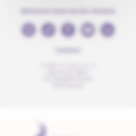
Retrouve-nous sur les réseaux
Contact
info@anousdejouer.ch
Avenue du Mail 2
c/o Christelle Perrier
1205 Genève