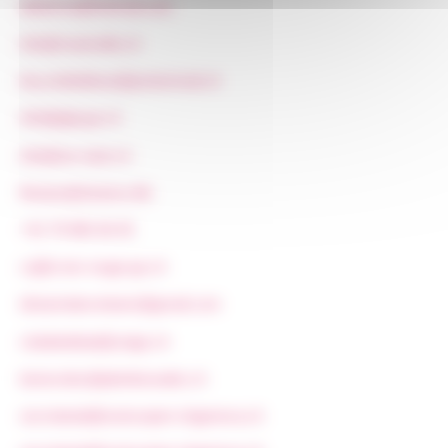
diebel.ka@hotmail.com
info@manivelle.ch
bicyclettebleue@protonmail.ch
info@glaj-ge.ch
info@we-start.ch
floriane@okairos.life
+41 79 900 36 45
crj@croix-rouge-ge.ch
idreamdanceteam@gmail.com
clubdedebat@unige.ch
benevoles@pleinleswatts.ch
secretariat@swissopen-shgeneva.ch