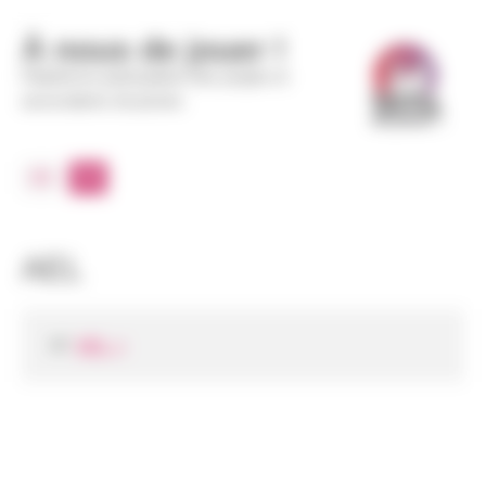
Panneau de gestion des cookies
À nous de jouer !
Plateforme participative des projets et
associations de jeunes
DE
FR
AEL
AEL