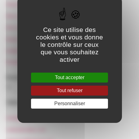
Pied de page
Mon compte
Des cadeaux de Noël locaux et engagés
Ce site utilise des
cookies et vous donne
Divers
le contrôle sur ceux
Guide pratique vaudois
que vous souhaitez
activer
Entraide coronavirus
Tout accepter
Rechercher :
Tout refuser
Sites Web
Personnaliser
info@glaj-ge.ch
sadas@sadas.com