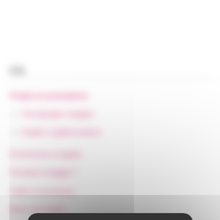
FR
Projets et associations
Témoignages engagés
Onglets supplémentaires
Événements et appels
Pourquoi s’engager ?
Outils et ressources
Menu secondaire