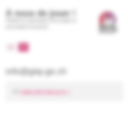
Panneau de gestion des cookies
À nous de jouer !
Plateforme participative des projets et
associations de jeunes
DE
FR
info@glaj-ge.ch
mailto:info@glaj-ge.ch