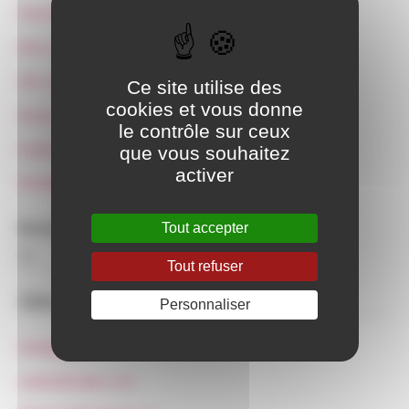
Pied de page
Mon compte
Des cadeaux de Noël locaux et engagés
Ce site utilise des
cookies et vous donne
Divers
le contrôle sur ceux
Guide pratique vaudois
que vous souhaitez
activer
Entraide coronavirus
Tout accepter
Rechercher :
Tout refuser
Sites Web
Personnaliser
info@glaj-ge.ch
sadas@sadas.com