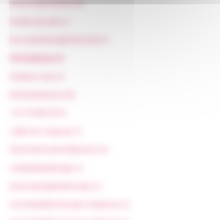
diebel.ka@hotmail.com
info@manivelle.ch
bicyclettebleue@protonmail.ch
info@glaj-ge.ch
info@we-start.ch
floriane@okairos.life
+41 79 900 36 45
crj@croix-rouge-ge.ch
idreamdanceteam@gmail.com
clubdedebat@unige.ch
benevoles@pleinleswatts.ch
secretariat@swissopen-shgeneva.ch