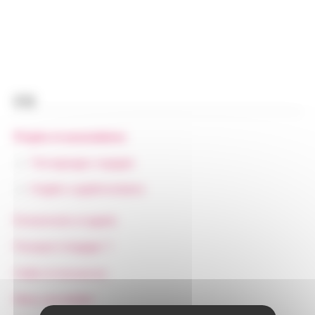
FR
Projets et associations
Témoignages engagés
Onglets supplémentaires
Événements et appels
Pourquoi s’engager ?
Outils et ressources
Menu secondaire