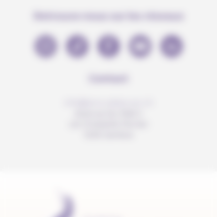
Retrouve-nous sur les réseaux
Contact
info@anousdejouer.ch
Avenue du Mail 2
c/o Christelle Perrier
1205 Genève