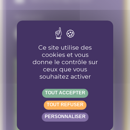
Nous suivre :
Ce site utilise des
cookies et vous
donne le contrôle sur
+
ceux que vous
−
souhaitez activer
TOUT ACCEPTER
TOUT REFUSER
PERSONNALISER