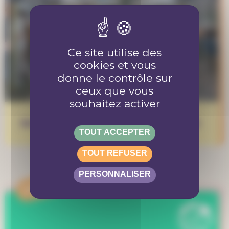
Ce site utilise des
cookies et vous
donne le contrôle sur
ceux que vous
souhaitez activer
Bénévole au Piz Palü festival 2026
TOUT ACCEPTER
TOUT REFUSER
PERSONNALISER
APPEL