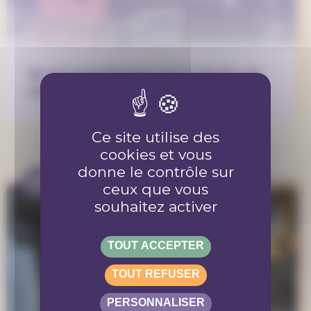
Je me questionne sur la durée de
vie des objets
Ce site utilise des
cookies et vous
donne le contrôle sur
GESTE
ceux que vous
souhaitez activer
TOUT ACCEPTER
TOUT REFUSER
PERSONNALISER