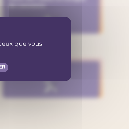
de Lausanne
r ceux que vous
ER
Maison de la Fédé