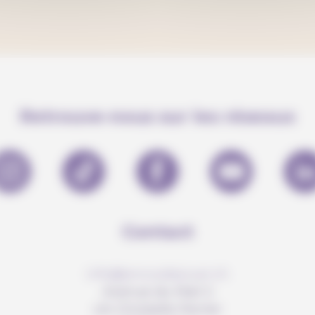
Retrouve-nous sur les réseaux
Contact
info@anousdejouer.ch
Avenue du Mail 2
c/o Christelle Perrier