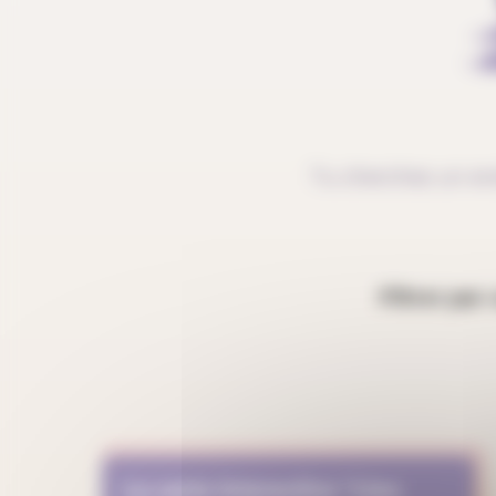
Tu cherches un en
Filtrer par
La carte interactive "Lieu