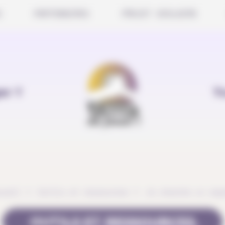
S
PARTENAIRES
PROJET SCOLAIRE
er ?
T
cueil
Outils et ressources
Je cherche un esp
OUTILS ET RESSOURCES