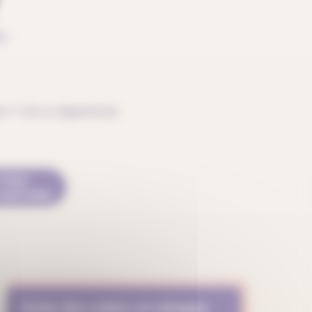
 ? On a répertorié
TOUS
 CANTONS
Carte des salles et refuges