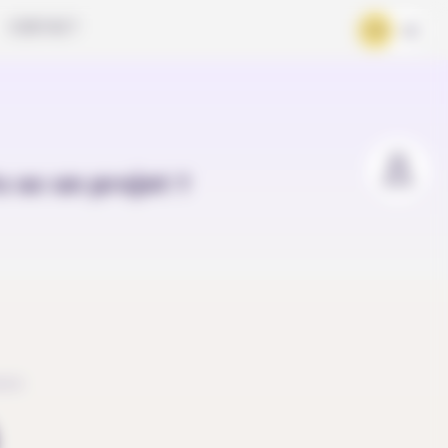
CONTACT
FR
DE
u as un projet ?
ace