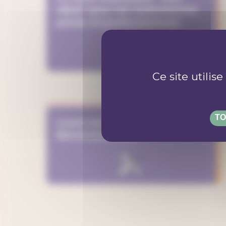
Idéal" pour tes événements
privés et professionnels
Ce site utilis
TO
Louer une salle chez
Bénévolat Vaud