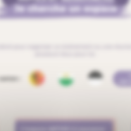
Je cherche un espace
droit pour organiser un événement ou une réunion
plusieurs lieux pour toi.
 canton :
LES
L’espace ARTVIV à Lausanne