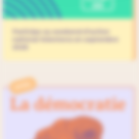
Participe au weekend d’action
national Volonterra en septembre
2026
APPEL