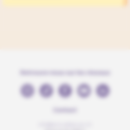
Retrouve-nous sur les réseaux
Contact
info@anousdejouer.ch