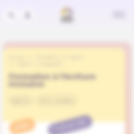
Panneau de gestion des cookies
Accueil
Événements et appels
Appels à engagement
Formation à l’écriture
inclusive
Egalité
Vivre ensemble
TERMINÉ
APPEL