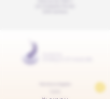
Avenue du Mail 2
c/o Christelle Perrier
1205 Genève
Mentions légales
Carte
Nous soutenir
FAQ