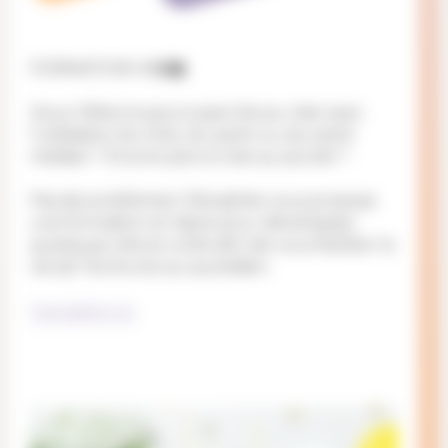
FORMATION 👩🏽‍🏫⁠
Vous n’êtes toujours pas très au clair avec
l’utilisation du tiret, du point ou du point
médian ? Encore pire si c’est au pluriel ? ⁠
Pas de problèmes ! Décadrée vous propose
une formation en ligne pour développer
quelques clés et outils afin de vous faciliter la
vie (et l’écriture) au quotidien.⁠
Inscription ici.