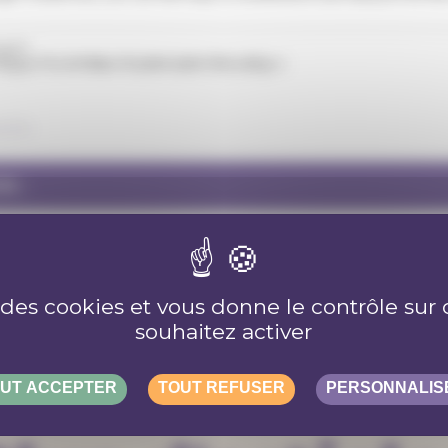
t Léon
N :
e des cookies et vous donne le contrôle su
souhaitez activer
UT ACCEPTER
TOUT REFUSER
PERSONNALIS