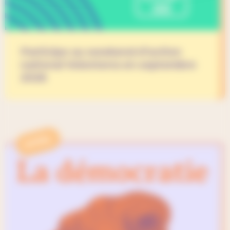
Participe au weekend d’action
national Volonterra en septembre
2026
APPEL