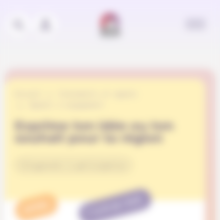
Panneau de gestion des cookies
Accueil
Événements et appels
Appels à engagement
Exprime ton idée ou ton
souhait pour ta région
Citoyenneté & participation
TERMINÉ
APPEL