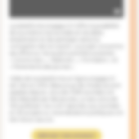
La plateforme engage.ch t’offre la possibilité
de soumettre tes souhaits et tes idées
simplement et de participer ainsi à la
conception de ton avenir. Le projet concentre
ses offres sur les quatre priorités suivantes :
« Communes », « National », « Formation » et
« Parlements des jeunes ».
L’idée de la plateforme en ligne engage.ch
est née en 2014. Beaucoup de choses se sont
passées depuis : plus de 3’490 souhaits ont
été déposés par des jeunes, un peu plus de
100 politicien-ne-s ont répondu aux souhaits
et 125 projets ou revendications politiques ont
été mis en œuvre.
DÉPOSE TON SOUHAIT