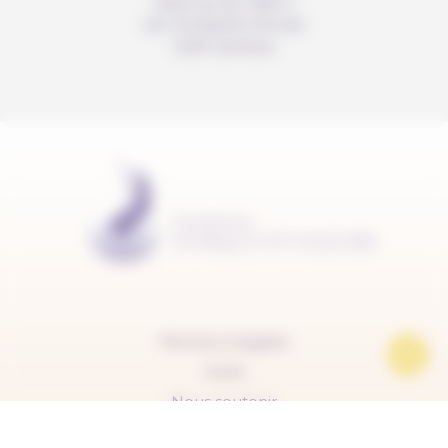
Avenue du Mail 2
c/o Christelle Perrier
1205 Genève
Mentions légales
Carte
Nous soutenir
FAQ