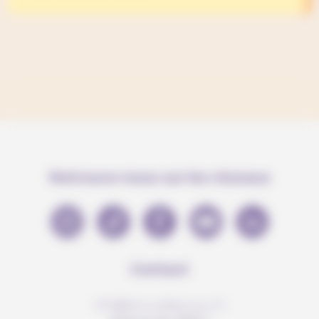
Retrouve-nous sur les réseaux
Contact
info@anousdejouer.ch