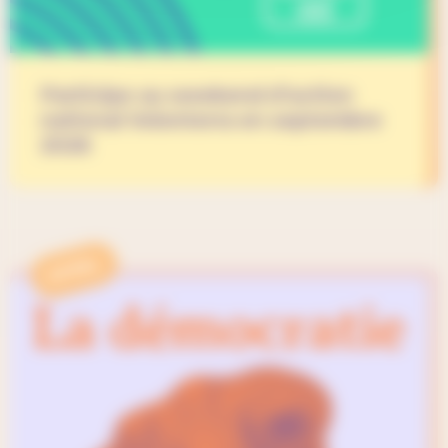
Participe au weekend d’action
national Volonterra en septembre
2026
APPEL