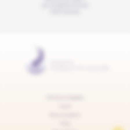
c/o Christelle Perrier
1205 Genève
Mentions légales
Carte
Nous soutenir
FAQ