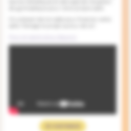
barres métalliques et des tapis de réception
de gymnastique pour notre propre salle.
On a besoin de ton aide pour financer cette
salle. Partage le projet autour de toi !
Pour en savoir plus, clique ici.
JE CONTRIBUE