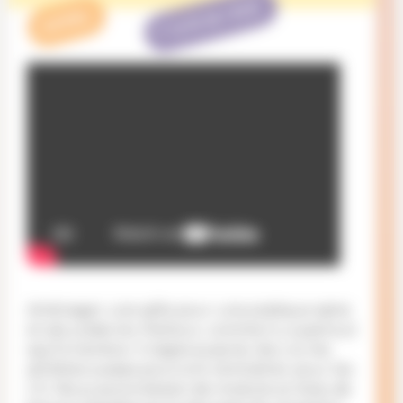
TERMINÉ
APPEL
Aménager une salle pour une pratique saine
et sécurisée du Parkour, comme il y a partout
sauf à Genève. Il s’agira aussi du lieu où les
athlètes suisses pourront s’entraîner pour les
J.O. Nous avons besoin de module en bois, de