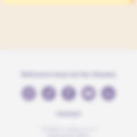
Retrouve-nous sur les réseaux
Contact
info@anousdejouer.ch
Avenue du Mail 2