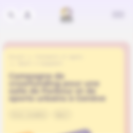
Panneau de gestion des cookies
Accueil
Événements et appels
Appels à engagement
Campagne de
crowfunding pour une
salle de Parkour et de
sports urbains à Genève
Vivre ensemble
Sport