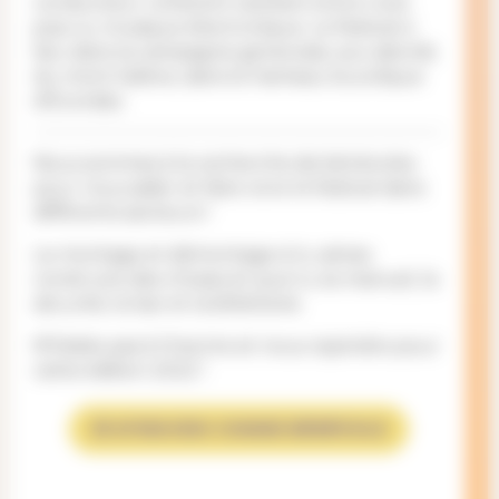
conducteur cohérent oscillant entre rock,
pop ou musique électronique. Le festival a
lieu dans la campagne genevoise, aux abords
du mont Salève, dans le hameau bucolique
d'Evordes.
Nous sommes à la recherche de bénévoles
pour nous aider et faire vivre le festival dans
différents secteurs !
Le montage et démontage si tu aimes
construire des choses et que tu es manuel, la
sécurité, le bar et la billetterie.
N’hésite pas à t’inscrire et nous rejoindre pour
cette édition 2022 !
JE M’INSCRIS COMME BÉNÉVOLE