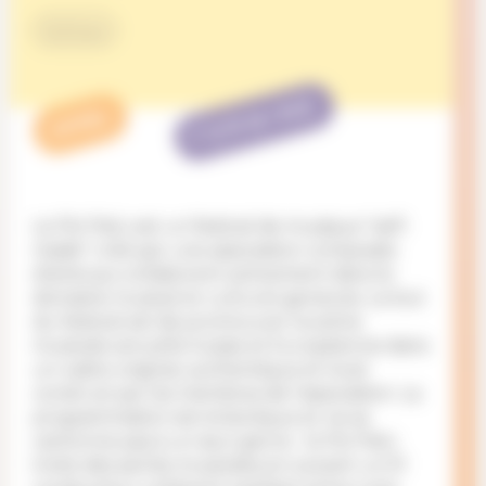
Culture
TERMINÉ
APPEL
Le Piz Palü est un festival de musique "self-
made" créé par une association composée
d'amis qui collaborent activement dans le
domaine musical et culturel genevois. Le but
du festival est de promouvoir la scène
musicale actuelle Suisse et Européenne dans
un cadre original, authentique et local
construit par les membres de l'association. La
programmation est éclectique et ne se
cantonne pas à un seul genre : le Piz Palü
invite des perles musicales en suivant un fil