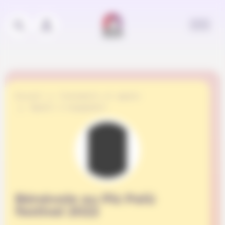
Panneau de gestion des cookies
Accueil
Événements et appels
Appels à engagement
Bénévole au Piz Palü
festival 2022