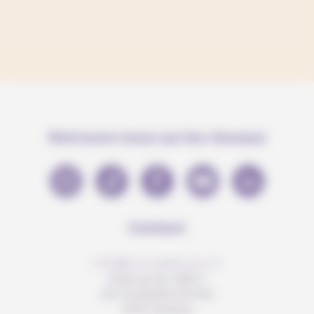
Retrouve-nous sur les réseaux
Contact
info@anousdejouer.ch
Avenue du Mail 2
c/o Christelle Perrier
1205 Genève