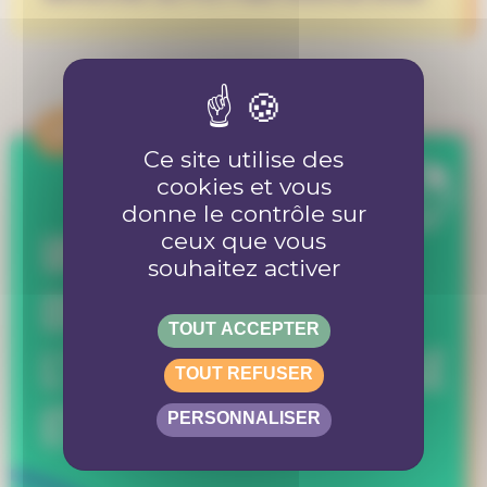
APPEL
Ce site utilise des
cookies et vous
donne le contrôle sur
ceux que vous
souhaitez activer
TOUT ACCEPTER
TOUT REFUSER
PERSONNALISER