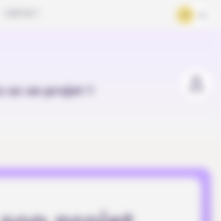
CONTACT
FR
DE
u as un projet ?