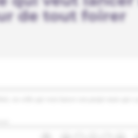
e qui veut lancer
r de tout foirer