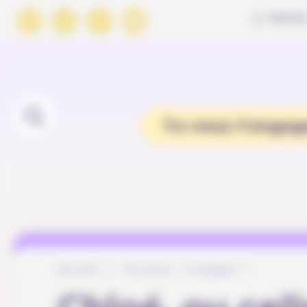
Panneau de gestion des cookies
À PROPO
Tu veux t'engag
Accueil
Pourquoi s’engager ?