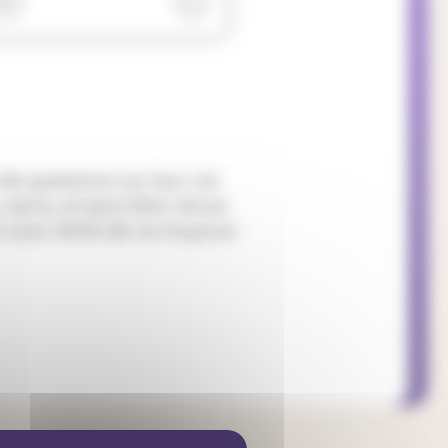
e questions sur leur vie
 saine, et peut être vécue
avec fierté de ne toujours