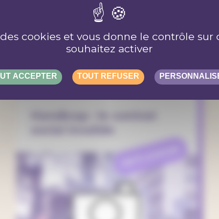
lus d'articl
e des cookies et vous donne le contrôle su
souhaitez activer
UT ACCEPTER
TOUT REFUSER
PERSONNALIS
Handicap : le contrat
social invalide
REFLEXION