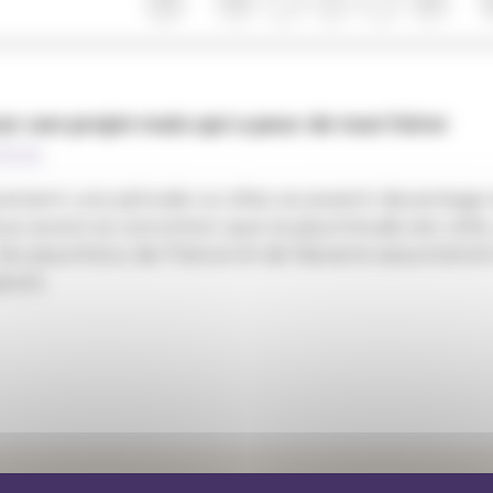
cer son projet mais qui a peur de tout foirer
é.es
ersent une période où elles se posent davantage d
ous avons la conviction que la paumitude est utile,
les paumé.e.s de France et de Navarre assumeront 
ours.