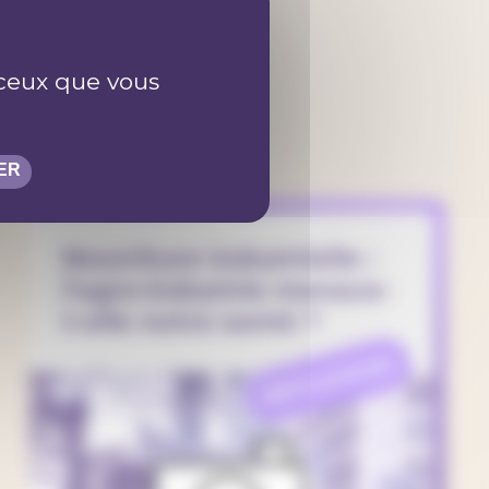
es
r ceux que vous
ER
Nourriture industrielle :
l’agro-industrie menace-
t-elle notre santé ?
REFLEXION