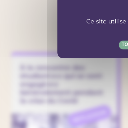
P
Ce site utilis
TO
À la rencontre des
étudiant·e·s qui se sont
engagé·e·s
bénévolement pendant
la crise du Covid
REFLEXION