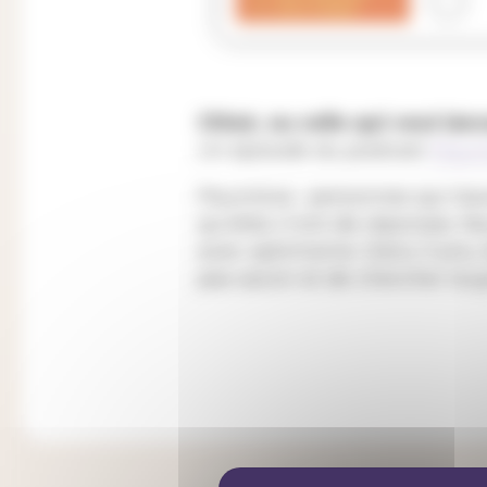
Chloé, ou celle qui veut lan
Un épisode du podcast
Paum
Paumé.es : personnes qui trav
qu’elles n’ont de réponses. N
avec optimisme. Dans 3 ans, 
pas savoir et de chercher touj