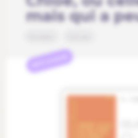
Chloé, ou cell
mais qui a peu
Economie
Culture
REFLEXION