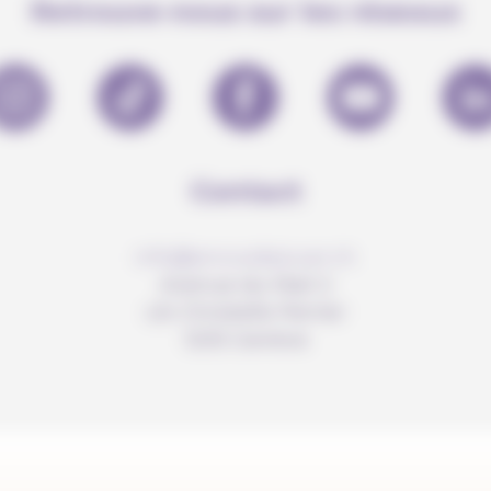
Retrouve-nous sur les réseaux
Contact
info@anousdejouer.ch
Avenue du Mail 2
c/o Christelle Perrier
1205 Genève