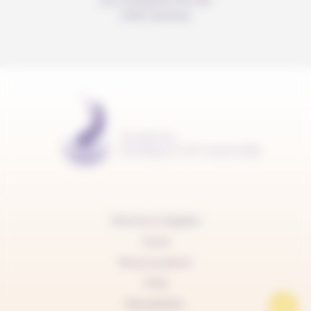
c/o Christelle Perrier
1205 Genève
Mentions légales
Carte
Nous soutenir
FAQ
Newsletter