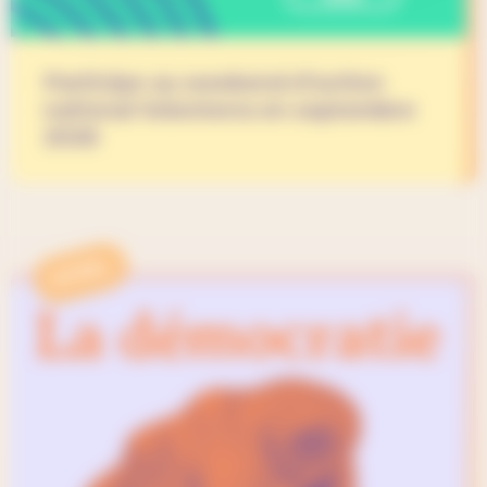
Participe au weekend d’action
national Volonterra en septembre
2026
APPEL