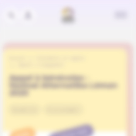
Panneau de gestion des cookies
Accueil
Événements et appels
Appels à engagement
Appel à bénévoles -
festival Alternatiba Léman
2020
Durabilité
Environnement
TERMINÉ
APPEL