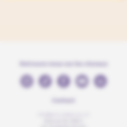
Retrouve-nous sur les réseaux
Contact
info@anousdejouer.ch
Avenue du Mail 2