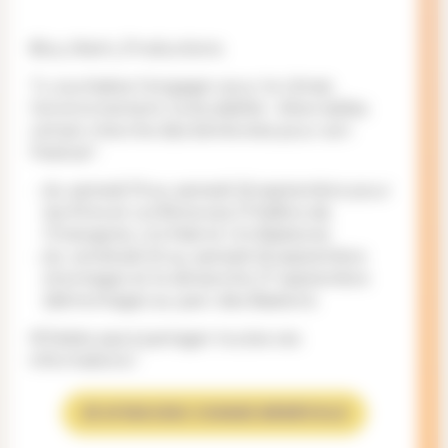
©Le_Marin_Productions
Tu souhaites t’engager pour le climat,
l’environnement, la durabilité : Alternatiba
Léman cherche des bénévoles pour son
Festival !
du samedi 19 au samedi 26 septembre pour
les films et conférences (Théâtre de
l’Orangerie, Uni Mail et Uni Bastions)
du vendredi 25 au samedi 26 septembre
(montage) et le dimanche 27 septembre
(démontage) au parc des Bastions
N’hésite pas à partager toutes ces
informations !
JE M’INSCRIS COMME BÉNÉVOLE