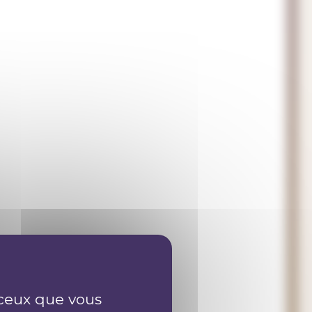
r ceux que vous