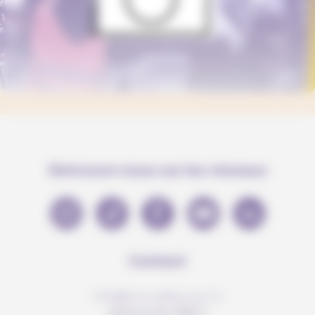
Retrouve-nous sur les réseaux
Contact
info@anousdejouer.ch
Avenue du Mail 2