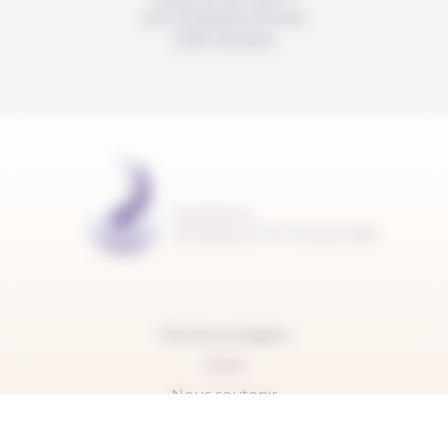
c/o Christelle Perrier
1205 Genève
Mentions légales
Carte
Nous soutenir
FAQ