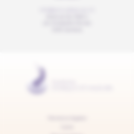
info@anousdejouer.ch
Avenue du Mail 2
c/o Christelle Perrier
1205 Genève
Mentions légales
Carte