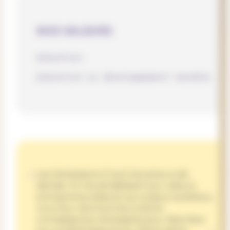
NOS VALEURS
éducation
éducation au développement durable
Les Générations Z sont les acteurs de
demain. En les sensibilisant aux valeurs
entrepreneuriales et aux enjeux sociétaux,
nous leur donnons les outils et
connaissances nécessaires pour faire face