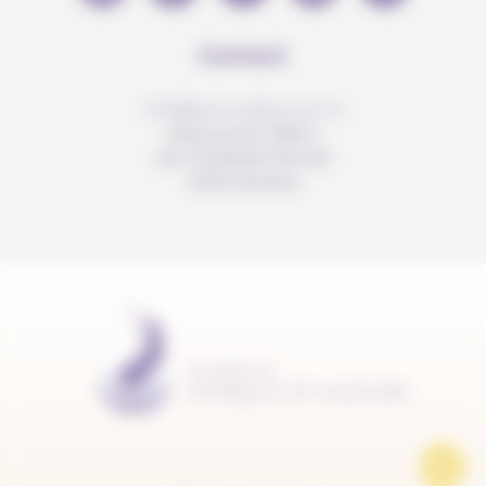
Contact
info@anousdejouer.ch
Avenue du Mail 2
c/o Christelle Perrier
1205 Genève