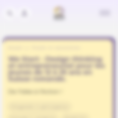
Panneau de gestion des cookies
Accueil
Projets et associations
We Start - Design thinking
et entrepreneuriat pour les
jeunes de 12 à 25 ans en
Suisse romande.
De l'Idée à l'Action !
Citoyenneté & participation