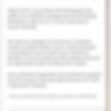
Depuis 2014, l'association We Start propose des
ateliers de créativité, d'entrepreneuriat et de design
thinking aux ados de 12 à 18 ans dans toute la
Suisse romande.
We Start accompagne les jeunes qui souhaitent
monter un projet (culturel, social, environnemental,
économique) et qui ne savent pas comment s'y
prendre. Ils sont encadrés par des professionnels qui
les aident dans toutes les phases de création.
Nous proposons également une permanence gratuite
pour les jeunes le mercredi après-midi de 14h à 18h,
uniquement à Genève.
–
Nous recherchons des nouveaux membres.