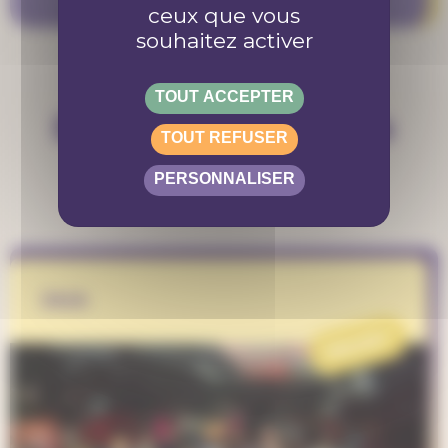
ceux que vous
souhaitez activer
TOUT ACCEPTER
Découvre d'autres
TOUT REFUSER
projets
PERSONNALISER
JAIA
PROJET