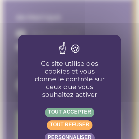
EN PRATIQUE
benevolat@wwf.ch
021 966 73 80
Ce site utilise des
Nous suivre :
cookies et vous
donne le contrôle sur
ceux que vous
souhaitez activer
TOUT ACCEPTER
+
TOUT REFUSER
−
PERSONNALISER