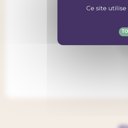
Ce site utilis
TO