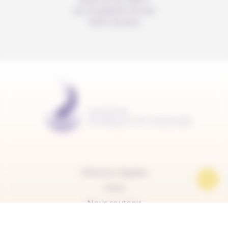
c/o Christelle Perrier
1205 Genève
Mentions légales
Carte
Nous soutenir
FAQ