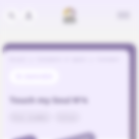
Panneau de gestion des cookies
Accueil
Événements et appels
Evénement
15 JANVIER
Touch my Soul N°4
Vivre ensemble
Culture