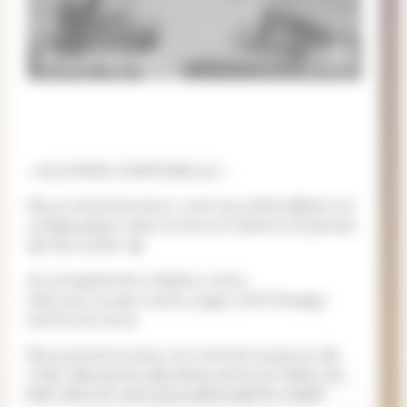
« ALCHIMIE CORPORELLE »
Nous revenons pour une nouvelle édition en
collaboration avec le Zoo à l’Usine le 15 janvier
de 15H à 00H. 🔥
Au programme créateur.rice.s,
tatoueur.euse.s, tarot, yoga, cold therapy,
techno & more.
Nous avons à coeur et comme toujours, de
créer des ponts, des liens, entre le milieu du
bien-être et celui plus alternatif & créatif.