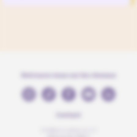
Retrouve-nous sur les réseaux
Contact
info@anousdejouer.ch
Avenue du Mail 2