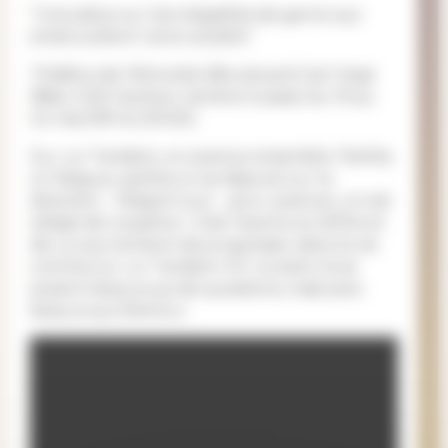
"Une pièce sur les inégalités de genre qui
embrouillent notre société."
Théâtre de l’étincelle (Boulevard Carl-Vogt
18bis, 1235 Genève, Genève Suisse) du 19 au
22 mai (19h & 20h30)
Sur un Tandem, on avance ensemble. Parfois
on fatigue, parfois on se dispute sur la
direction… Malgré tout… pour avancer, on est
obligé de coopérer. C’est l’aventure d’Elle et
de Lui qui tentent de progresser dans la vie
comme sur un Tandem. En roulant, ils se
posent beaucoup de questions, mais avec
beaucoup d’amour.