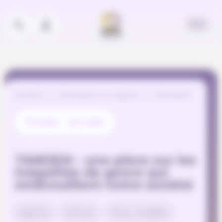
Panneau de gestion des cookies
Accueil
Événements et appels
Evénement
19 MAI - 22 MAI
TANDEM - une pièce sur les
inégalités de genre qui
embrouillent notre société
Egalité
Culture
Vivre ensemble