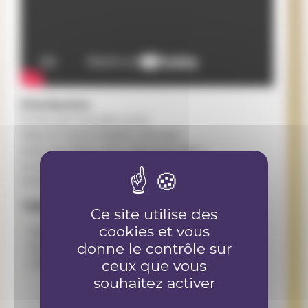
Distribution
Ecrite par Aurelia Loriol
Mise en scène Nadim Ahmed
Avec Aurelia Loriol, Yael Horowicz
La voix Laure Piguet
La mère Geneviève Allaz
TARIFS
Ce site utilise des
cookies et vous
Plein tarif : 15 CHF
donne le contrôle sur
Etudiants, AVS, Comédiens : 12 CHF
20ans/ 20chf, Chéquiers culture : 5 CHF
ceux que vous
souhaitez activer
EN SAVOIR PLUS ET RÉSERVER