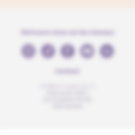
Retrouve-nous sur les réseaux
Contact
info@anousdejouer.ch
Avenue du Mail 2
c/o Christelle Perrier
1205 Genève