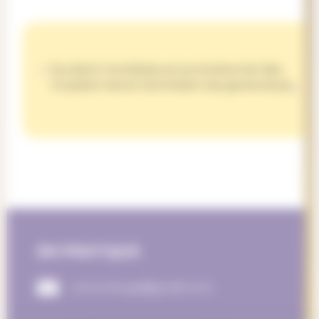
Soutient monétaire et promotionnel des
musicien.nes et technicien.nes genevois.es.
EN PRATIQUE
enclume.ge@gmail.com