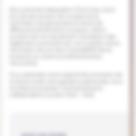
Nous sommes l'Association l'Enclume, notre
but est de soutenir les musicien.es et
technicien.nes genevois.es à travers de
différents événements musicaux. Notre
soutient est non seulement monétaire mais
également promotionnel. Les musicien.nes et
technicien.nes ont donc la possibilité de se
produire sur scène lors d'événements
rémunérés.
Pour atteindre notre objectif de promotion de
la scène locale carougeoise et genevoise, nous
souhaitons proposer trois événements
indépendants courant 2024 - 2025.