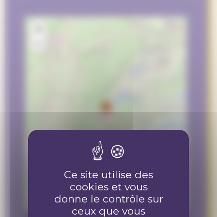
+
−
Ce site utilise des
cookies et vous
donne le contrôle sur
50 km
50 mi
ceux que vous
©
OpenStreetMap
contributors