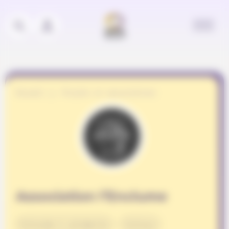
Panneau de gestion des cookies
Accueil
Projets et associations
Association l’Enclume
Entraide & solidarité
Culture