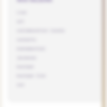
NOS VALEURS
Live
art
collaboration locale
concerts
événementiel
jeunesse
musique
musique live
son