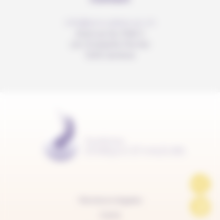
info@anousdejouer.ch
Avenue du Mail 2
c/o Christelle Perrier
1205 Genève
Mentions légales
Carte