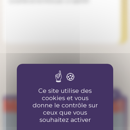
La soirée se termine par un apéritif.
Plus d'articles
Ce site utilise des
EVENT
cookies et vous
donne le contrôle sur
ceux que vous
souhaitez activer