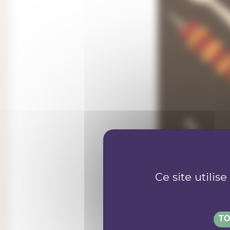
Ce site utilis
TO