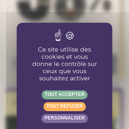
Ce site utilise des
cookies et vous
donne le contrôle sur
ceux que vous
souhaitez activer
TOUT ACCEPTER
ROCK YOUR LIFE ! Vaud
TOUT REFUSER
PROJET
PERSONNALISER