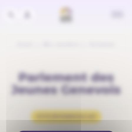
Panneau de gestion des cookies
Accueil
Menu secondaire
Partenaires
Parlement des
Jeunes Genevois
HTTP://PJGENEVOIS.CH/