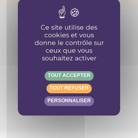
Ce site utilise des
Retrouve-nous sur les réseaux
cookies et vous
donne le contrôle sur
ceux que vous
souhaitez activer
Contact
TOUT ACCEPTER
TOUT REFUSER
info@anousdejouer.ch
Avenue du Mail 2
PERSONNALISER
c/o Christelle Perrier
1205 Genève