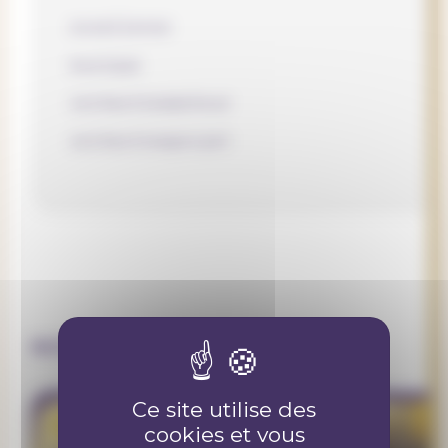
excellence
musique
orchestreamateur
orchestreaprojet
NOS PUBLICATIONS
Ce site utilise des
PROJET
cookies et vous