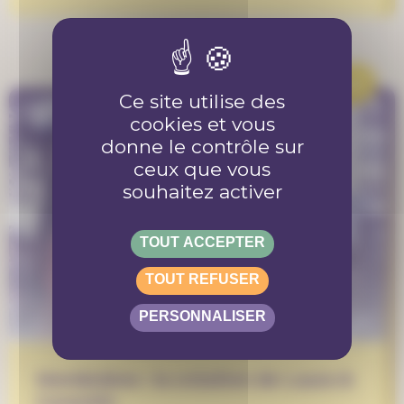
ARTICLE
Ce site utilise des
cookies et vous
donne le contrôle sur
ceux que vous
souhaitez activer
TOUT ACCEPTER
TOUT REFUSER
PERSONNALISER
Membrâme : la création de Laura &
Corentin