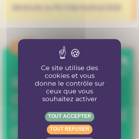
Bénévole au Piz Palü festival 2026
APPEL
Ce site utilise des
cookies et vous
donne le contrôle sur
ceux que vous
souhaitez activer
TOUT ACCEPTER
TOUT REFUSER