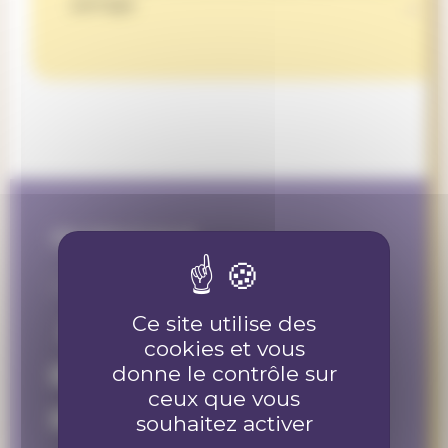
partage.
EN PRATIQUE
1217 Meyrin 1217
Ce site utilise des
NOE TOULOU
cookies et vous
donne le contrôle sur
secretariat.meyrina@gmail.com
ceux que vous
+41762804860
souhaitez activer