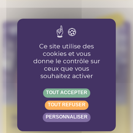
ARTICLE
Ce site utilise des
cookies et vous
donne le contrôle sur
ceux que vous
souhaitez activer
TOUT ACCEPTER
TOUT REFUSER
Estelle de l’action Bénévolat
PERSONNALISER
intergénérationnel