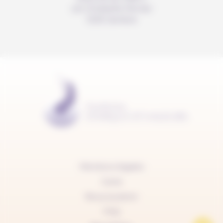
c/o Christelle Perrier
1205 Genève
Mentions légales
Carte
Nous soutenir
FAQ