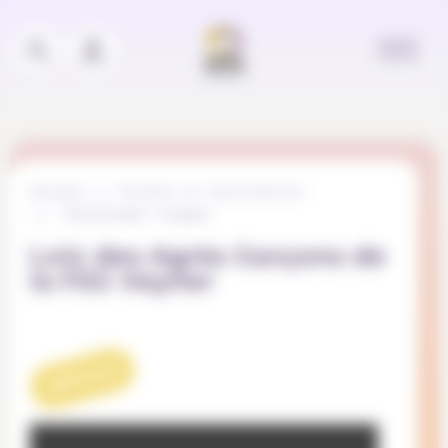
Panneau de gestion des cookies
Accueil
Projets et associations
Témoignages engagés
Loïc des Agrès Garçons de
la FSG Veyrier
ARTICLE