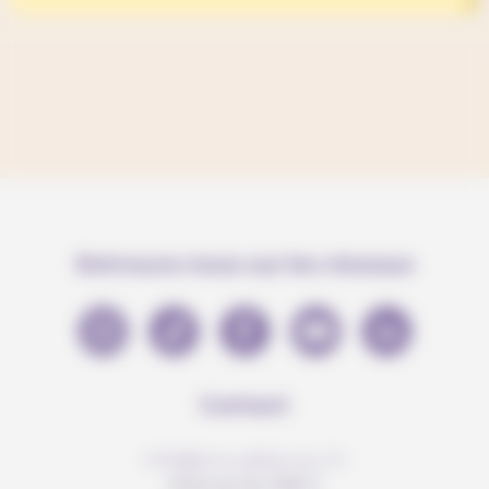
Retrouve-nous sur les réseaux
Contact
info@anousdejouer.ch
Avenue du Mail 2