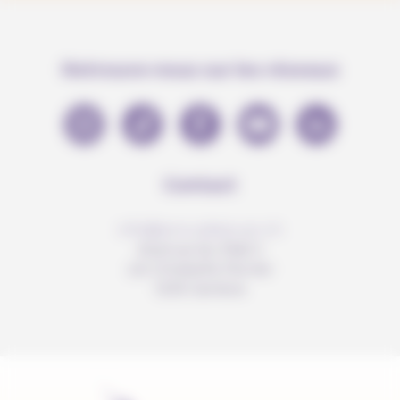
Retrouve-nous sur les réseaux
Contact
info@anousdejouer.ch
Avenue du Mail 2
c/o Christelle Perrier
1205 Genève