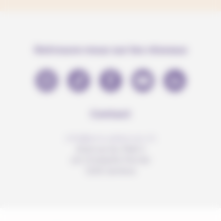
Retrouve-nous sur les réseaux
Contact
info@anousdejouer.ch
Avenue du Mail 2
c/o Christelle Perrier
1205 Genève