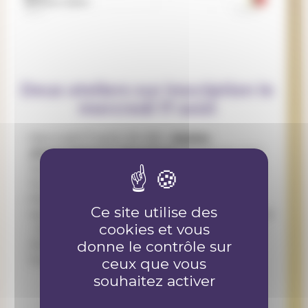
Deux ateliers sur inscription le
mercredi 17 août
Mercredi 17 août, 9h-18h :
Atelier
d’autodéfense féministe
donné par Viol
Secours, à destination des jeunes filles dès
16 ans,
sur inscription en ligne
;
Mercredi 17 août, 14h-15h30 : Atelier de
Ce site utilise des
sensibilisation aux situations de harcèlement
cookies et vous
« Ne détournez par le regard », donné par
Amnesty International : ouvert à tous et
donne le contrôle sur
toutes dès 15 ans,
sur inscription en ligne
ceux que vous
souhaitez activer
PLUS D’INFOS