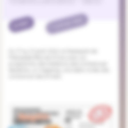
TERMINÉ
EVENT
Du 17 au 21 août 2022, le Skatepark de
Plainpalais fête ses 10 ans, avec, au
programme, des initiations, des contests par
discipline, un mapping, une table ronde, des
concerts et des DJ sets.