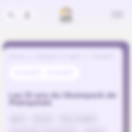
Panneau de gestion des cookies
Accueil
Événements et appels
Evénement
17 AOÛT - 21 AOÛT
Les 10 ans du Skatepark de
Plainpalais
Sport
Culture
Vivre ensemble
Citoyenneté & participation
Egalité