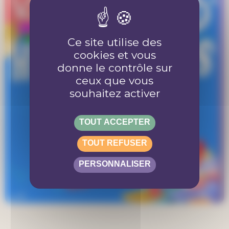
Ce site utilise des
cookies et vous
donne le contrôle sur
ceux que vous
souhaitez activer
TOUT ACCEPTER
TOUT REFUSER
PERSONNALISER