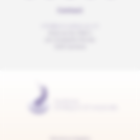
Contact
info@anousdejouer.ch
Avenue du Mail 2
c/o Christelle Perrier
1205 Genève
Mentions légales