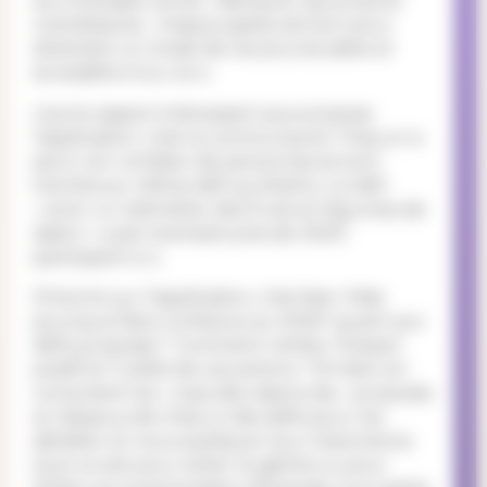
aux énergies vertes ; fabriquer ses propres
cosmétiques : chaque geste est bon pour
atteindre un mode de vie plus durable et
accessible à tou-te-s.
L’autre aspect intéressant que propose
l’application, c’est la communauté. Chacun-e
peut voir combien de personnes se sont
inscrites au même défi qu’elle/lui. Le défi
« avoir un calendrier des fruits et légumes de
saison » a par exemple près de 3000
participant-e-s.
S’inscrire sur l’application, c’est bien. Mais
pourquoi faire confiance au WWF quant aux
défis proposés ? Comment vérifier l’impact
positif et l’utilité de ces actions ? Eh bien en
consultant les « tops des raisons de » proposés
en dessous de chacun des défis pour les
détailler et nous expliquer leur importance.
Que ce soit pour éviter le gâchis ou pour