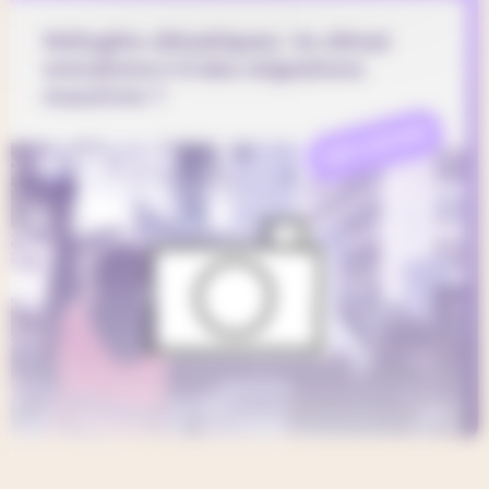
Réfugiés climatiques : le climat
entraînera-t-il des migrations
massives ?
REFLEXION