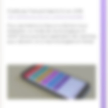
Publié par François Haas le 14 nov. 2018
Voir l’article source sur La bonne presse
Pour permettre à chacun-e d’entre nous
d’adopter un mode de vie écologique, le
WWF lance sa propre application de coaching
pour devenir un-e vrai-e écologiste en herbe.