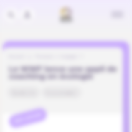
Panneau de gestion des cookies
Accueil
Pourquoi s’engager ?
Le WWF lance une appli de
coaching en écologie
Durabilité
Environnement
REFLEXION