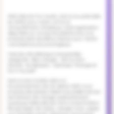
WAG (We Act For Good), c’est la nouvelle idée
du WWF pour lutter contre le
réchauffement climatique. Cette application
disponible sur toutes les plateformes vous
propose plein de défis à relever pour mener
une existence plus écologique.
Gratuite, elle distingue cinq grandes
catégories : Bien manger ; Vers le Zéro
Déchet ; Se déplacer ; Optimiser l’énergie et
Do It Yourself.
Sans vouloir tomber dans un
bouleversement de vie radical, WAG nous
propose des petites missions quotidiennes qui
permettent de changer graduellement
quelques habitudes de notre consommation.
Ne pas laisser de restes ; manger local ; passer