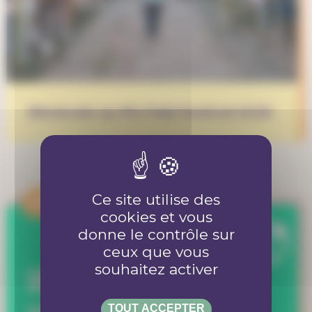
Bénévole au Piz Palü festival 2026
APPEL
Ce site utilise des
cookies et vous
donne le contrôle sur
ceux que vous
souhaitez activer
TOUT ACCEPTER