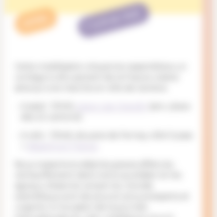
TERMINÉ
APPEL
Cette mobilisation citoyenne rassemblera un
cortège à vélo partant de la France voisine
ainsi qu’une marche en ville de Genève.
A pied : 13h30,
place Lise-Girardin
(anc. place
des 22 cantons)
A vélo : 13h45, douane de Ferney côté Suisse
+
départs en France
Nous ressentons déjà les graves effets du
réchauffement dans notre quotidien et les
signaux d’alarme venant du monde
scientifique sont de plus en plus pressants et
urgents. A l’occasion de la journée