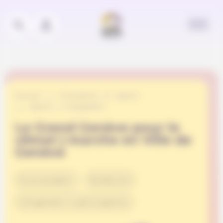
Panneau de gestion des cookies
Accueil
Événements et appels
Appels à engagement
Le Grand Genève pour le
climat | marche en Ville de
Genève
Environnement
Durabilité
Citoyenneté & participation