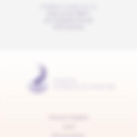
info@anousdejouer.ch
Avenue du Mail 2
c/o Christelle Perrier
1205 Genève
Mentions légales
Carte
Nous soutenir