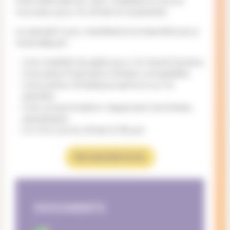
internationale du vélo, mobilisons-nous à
nouveau pour le climat et la planète.
Le samedi 3 juin, manifestons ensemble pour
revendiquer :
Une mobilité durable pour le Grand Genève
Une place financière climato-compatible
Une justice climatique partout sur la
planète
Une consommation respectant les limites
planétaires
Un OUI à la loi climat le 18 juin
EN SAVOIR PLUS
DOCUMENTS