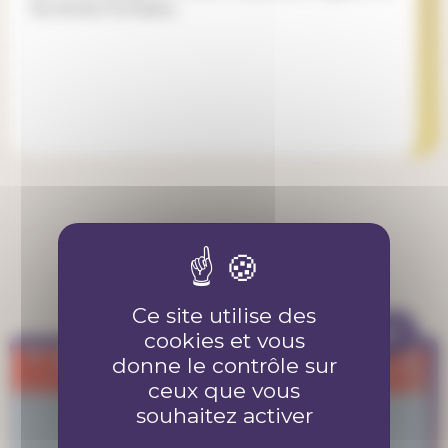
les droits humains.
Plus d'articles
Ce site utilise des
EVENT
cookies et vous
donne le contrôle sur
ceux que vous
souhaitez activer