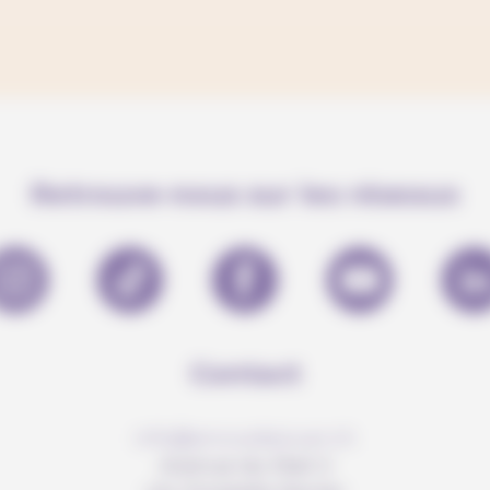
Retrouve-nous sur les réseaux
Contact
info@anousdejouer.ch
Avenue du Mail 2