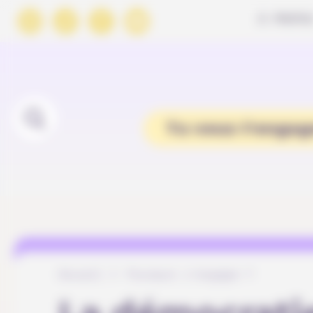
Panneau de gestion des cookies
À PROPO
Tu veux t'engag
Accueil
Pourquoi s’engager ?