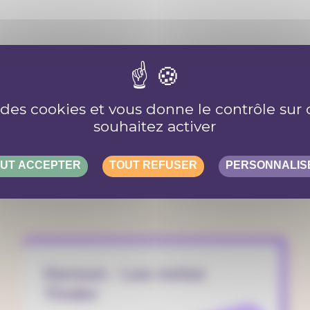
e des cookies et vous donne le contrôle su
souhaitez activer
lus d'articl
UT ACCEPTER
TOUT REFUSER
PERSONNALIS
Haroun - Les notes
Tinder