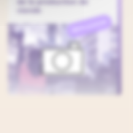
de la production de
viande
REFLEXION