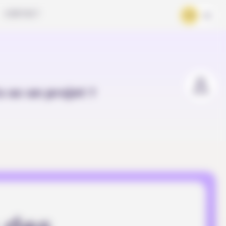
CONTACT
FR
DE
u as un projet ?