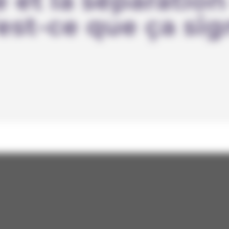
 et la séparation
est-ce que ça sig