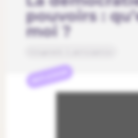
La démocratie
pouvoirs : qu’
moi ?
Citoyenneté & participation
REFLEXION