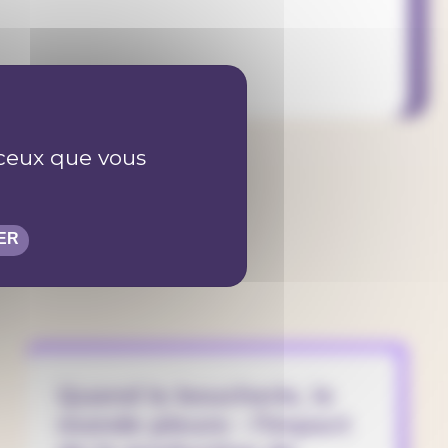
r ceux que vous
es
ER
Quand la boucherie, le
monde pleure - l’impact