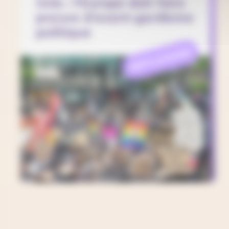
Unis : l’Europe doit faire
preuve d’avant-gardisme
politique
REFLEXION