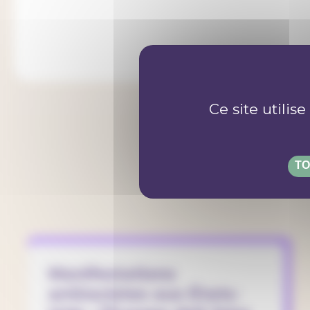
Ce site utilis
P
TO
Manifestations
antiracistes aux États-