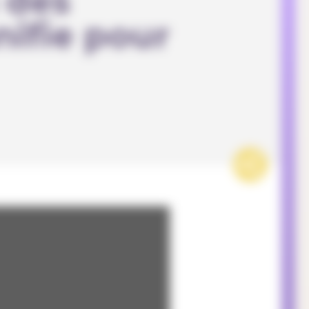
 des
nifie pour