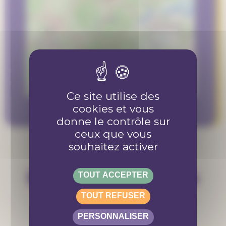
50 km
50 mi
Ce site utilise des
©
OpenStreetMap
contributors
cookies et vous
donne le contrôle sur
ceux que vous
souhaitez activer
Découvre d'autres
TOUT ACCEPTER
projets
TOUT REFUSER
PERSONNALISER