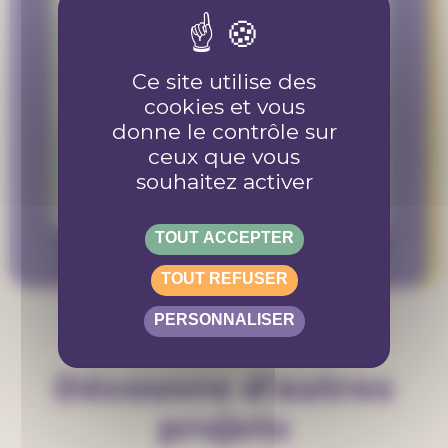
Ce site utilise des
cookies et vous
donne le contrôle sur
ceux que vous
souhaitez activer
50 km
50 mi
©
OpenStreetMap
contributors
TOUT ACCEPTER
TOUT REFUSER
PERSONNALISER
Découvre d'autres
projets