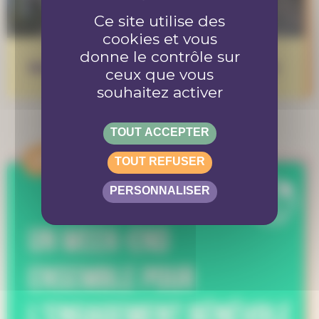
Ce site utilise des
cookies et vous
donne le contrôle sur
Bénévole au Piz Palü festival 2026
ceux que vous
souhaitez activer
TOUT ACCEPTER
APPEL
TOUT REFUSER
PERSONNALISER