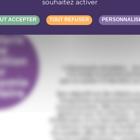
souhaitez activer
UT ACCEPTER
TOUT REFUSER
PERSONNALIS