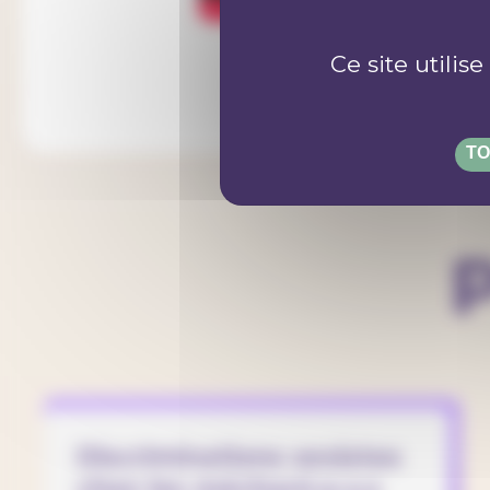
Ce site utilis
TO
P
Discriminations sexistes
chez les méchant.e.x.s