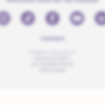
Contact
info@anousdejouer.ch
Avenue du Mail 2
c/o Christelle Perrier
1205 Genève