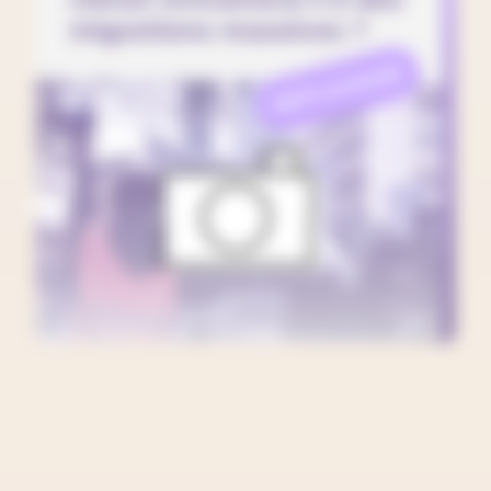
migrations massives ?
REFLEXION