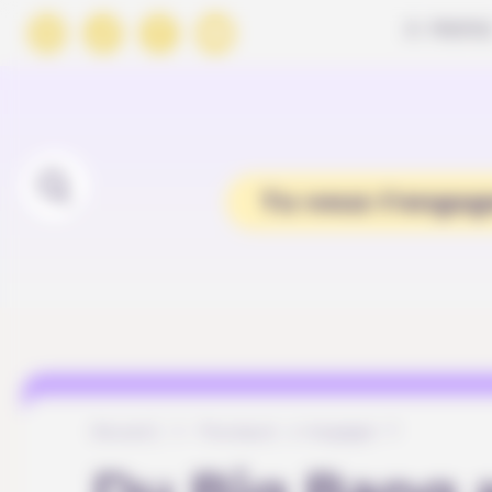
Panneau de gestion des cookies
À PROPO
Tu veux t'engag
Accueil
Pourquoi s’engager ?