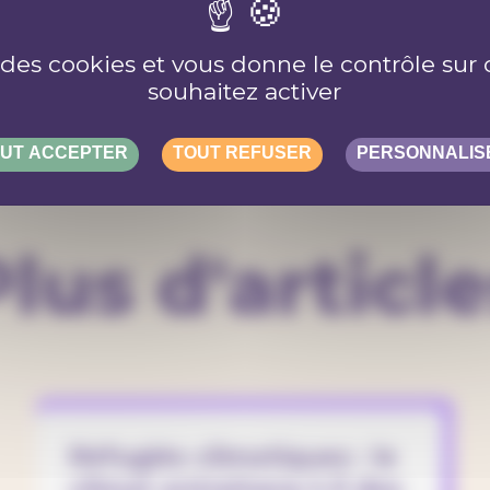
e des cookies et vous donne le contrôle su
souhaitez activer
UT ACCEPTER
TOUT REFUSER
PERSONNALIS
lus d'articl
Réfugiés climatiques : le
climat entraînera-t-il des