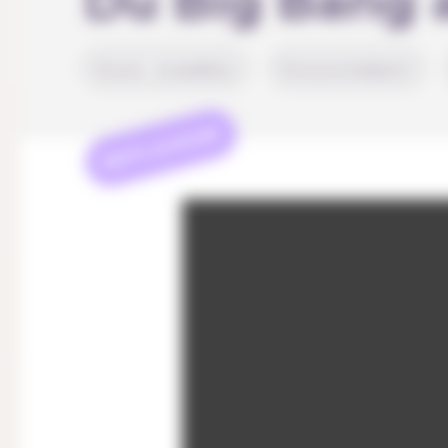
Du Big Bang 
Vivre ensemble
Environnement
REFLEXION