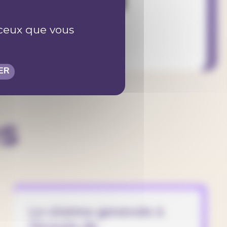
r ceux que vous
ER
es
Le cinéma genevois à
l’écoute de