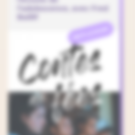
l’adolescence, avec Fred
Baillif
REFLEXION