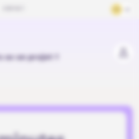
CONTACT
FR
DE
u as un projet ?