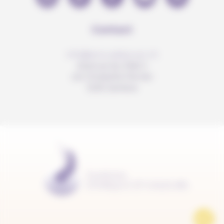
Contact
info@anousdejouer.ch
Avenue du Mail 2
c/o Christelle Perrier
1205 Genève