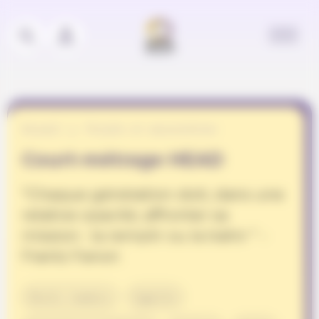
Panneau de gestion des cookies
Accueil
Projets et associations
Court-métrage HEAD
"Chaque génération doit, dans une
relative opacité, affronter sa
mission : la remplir ou la trahir " -
Frantz Fanon
Droits humains
Egalité