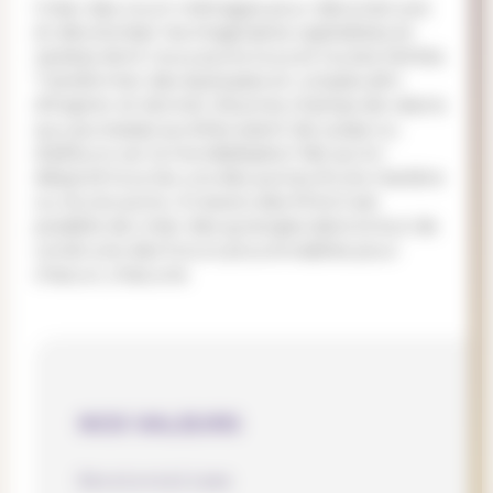
Créer des court-métrages pour déconstruire
et décoloniser les imaginaires capitalistes et
racistes dont nous avons tous et toutes hérités.
Transformer des dystopies en utopies afin
d'inspirer et donner d'autres champs de visions
aux jeunesses qu'elles soient de suisse ou
d'ailleurs car la mondialisation fait qu'on
dépend tous les uns des autres d'une manière
ou d'une autre. A travers des films il est
possible de créer des synergies dans le but de
construire des futurs plus enviables pour
chacun, chacune.
NOS VALEURS
Décolonialisme